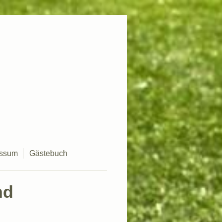
essum
Gästebuch
nd