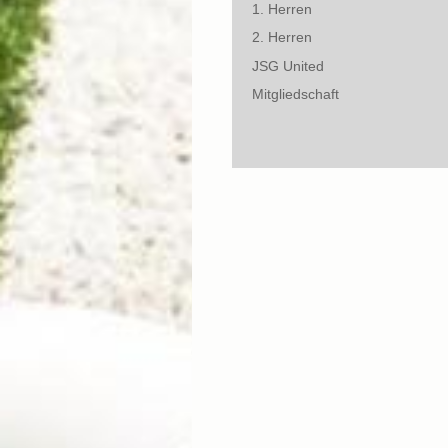
1. Herren
2. Herren
JSG United
Mitgliedschaft