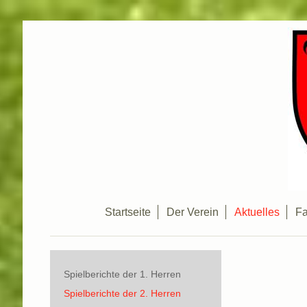
Startseite
Der Verein
Aktuelles
F
Spielberichte der 1. Herren
Spielberichte der 2. Herren